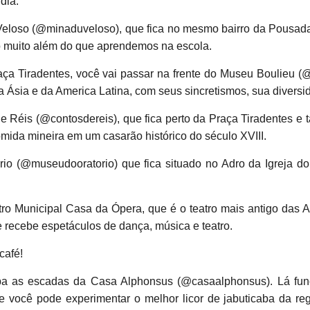
dia.
Veloso (@minaduveloso), que fica no mesmo bairro da Pousada d
ão muito além do que aprendemos na escola.
aça Tiradentes, você vai passar na frente do Museu Boulieu 
 Ásia e da America Latina, com seus sincretismos, sua diversid
 Réis (@contosdereis), que fica perto da Praça Tiradentes e
omida mineira em um casarão histórico do século XVIII.
rio (@museudooratorio) que fica situado no Adro da Igreja d
atro Municipal Casa da Ópera, que é o teatro mais antigo da
 recebe espetáculos de dança, música e teatro.
café!
a as escadas da Casa Alphonsus (@casaalphonsus). Lá func
de você pode experimentar o melhor licor de jabuticaba da re