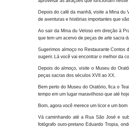
aproveitar as atrações que funcionam nesse 
Depois do café da manhã, visite a Mina du 
de aventuras e histórias importantes que v
Ao sair da Mina du Veloso em direção à Pr
que tem um acervo de peças de arte sacra da
Sugerimos almoço no Restaurante Contos de
sugerir. Lá você vai encontrar o melhor da c
Depois do almoço, visite o Museu do Orató
peças sacras dos séculos XVII ao XX.
Bem perto do Museu do Oratório, fica o Te
tempo em um lugar maravilhoso que até hoje
Bom, agora você merece um licor e um bom 
Vá caminhando até a Rua São José e sub
fotógrafo ouro-pretano Eduardo Tropia, on