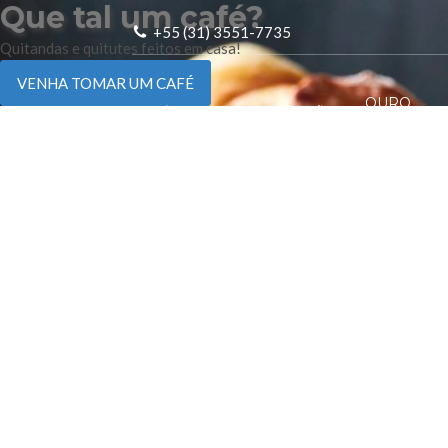
Que tal um café?
+55 (31) 3551-7735
Quitandas e quitutes feitos em casa!
VENHA TOMAR UM CAFÉ
OURO
OFÍCIOS
ACOMODAÇÕES
PRETO